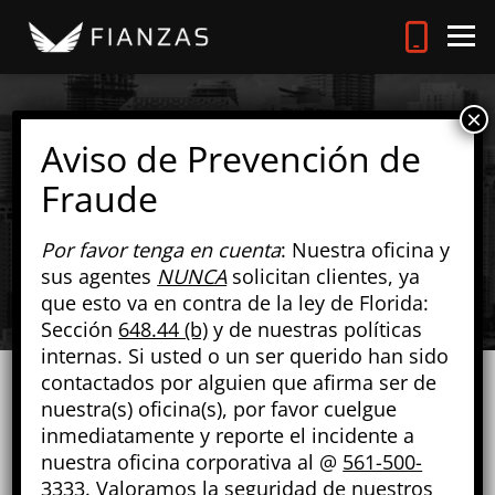
¿CÓMO SABER SI TIENES
UNA ORDEN DE ARRESTO
EN EL CONDADO DE
Por favor tenga en cuenta
: Nuestra oficina y
MONROE?
sus agentes
NUNCA
solicitan clientes, ya
que esto va en contra de la ley de Florida:
Sección
648.44 (b)
y de nuestras políticas
internas. Si usted o un ser querido han sido
contactados por alguien que afirma ser de
nuestra(s) oficina(s), por favor cuelgue
inmediatamente y reporte el incidente a
nuestra oficina corporativa al @
561-500-
3333
. Valoramos la seguridad de nuestros